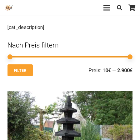
[cat_description]
Nach Preis filtern
Min
Max
Preis:
10€
—
2.900€
FILTER
Pre
Pre