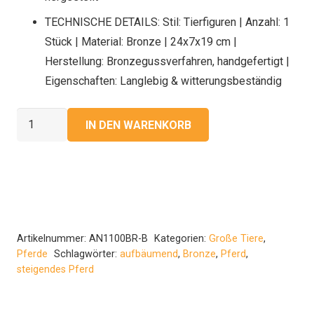
TECHNISCHE DETAILS: Stil: Tierfiguren | Anzahl: 1
Stück | Material: Bronze | 24x7x19 cm |
Herstellung: Bronzegussverfahren, handgefertigt |
Eigenschaften: Langlebig & witterungsbeständig
Bronze
IN DEN WARENKORB
Skulptur
"Kleines
Aufbäumendes
Pferd"
19
x
Artikelnummer:
AN1100BR-B
Kategorien:
Große Tiere
,
7
Pferde
Schlagwörter:
aufbäumend
,
Bronze
,
Pferd
,
steigendes Pferd
x
24
cm